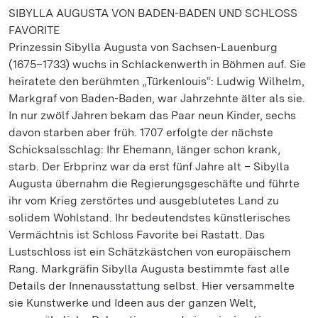
SIBYLLA AUGUSTA VON BADEN-BADEN UND SCHLOSS
FAVORITE
Prinzessin Sibylla Augusta von Sachsen-Lauenburg
(1675–1733) wuchs in Schlackenwerth in Böhmen auf. Sie
heiratete den berühmten „Türkenlouis“: Ludwig Wilhelm,
Markgraf von Baden-Baden, war Jahrzehnte älter als sie.
In nur zwölf Jahren bekam das Paar neun Kinder, sechs
davon starben aber früh. 1707 erfolgte der nächste
Schicksalsschlag: Ihr Ehemann, länger schon krank,
starb. Der Erbprinz war da erst fünf Jahre alt – Sibylla
Augusta übernahm die Regierungsgeschäfte und führte
ihr vom Krieg zerstörtes und ausgeblutetes Land zu
solidem Wohlstand. Ihr bedeutendstes künstlerisches
Vermächtnis ist Schloss Favorite bei Rastatt. Das
Lustschloss ist ein Schätzkästchen von europäischem
Rang. Markgräfin Sibylla Augusta bestimmte fast alle
Details der Innenausstattung selbst. Hier versammelte
sie Kunstwerke und Ideen aus der ganzen Welt,