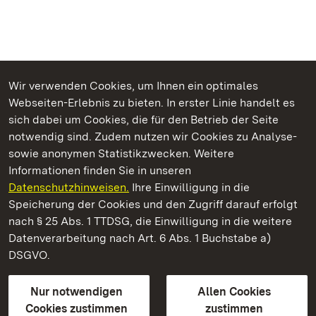
Wir verwenden Cookies, um Ihnen ein optimales
Webseiten-Erlebnis zu bieten. In erster Linie handelt es
Kommen. Staunen. Genießen.
sich dabei um Cookies, die für den Betrieb der Seite
notwendig sind. Zudem nutzen wir Cookies zu Analyse-
sowie anonymen Statistikzwecken. Weitere
Informationen finden Sie in unseren
Datenschutzhinweisen.
Ihre Einwilligung in die
Burg Badenweiler
Speicherung der Cookies und den Zugriff darauf erfolgt
nach § 25 Abs. 1 TTDSG, die Einwilligung in die weitere
Staatliche Schlösser und Gärten Baden-Württemberg
Datenverarbeitung nach Art. 6 Abs. 1 Buchstabe a)
DSGVO.
Kontakt
FAQ
Impressum
Datenschutz
Gebärdensprache
Leichte Sprache
Erklärung zur Barrierefreiheit
Nur notwendigen
Allen Cookies
BITV-konform (geprüfte Seiten)
Cookies zustimmen
zustimmen