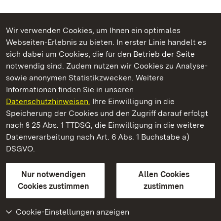
Wir verwenden Cookies, um Ihnen ein optimales
Webseiten-Erlebnis zu bieten. In erster Linie handelt es
Kommen. Staunen. Genießen.
sich dabei um Cookies, die für den Betrieb der Seite
notwendig sind. Zudem nutzen wir Cookies zu Analyse-
sowie anonymen Statistikzwecken. Weitere
Informationen finden Sie in unseren
Datenschutzhinweisen.
Ihre Einwilligung in die
Burg Badenweiler
Speicherung der Cookies und den Zugriff darauf erfolgt
nach § 25 Abs. 1 TTDSG, die Einwilligung in die weitere
Staatliche Schlösser und Gärten Baden-Württemberg
Datenverarbeitung nach Art. 6 Abs. 1 Buchstabe a)
DSGVO.
Kontakt
FAQ
Impressum
Datenschutz
Gebärdensprache
Leichte Sprache
Erklärung zur Barrierefreiheit
Nur notwendigen
Allen Cookies
BITV-konform (geprüfte Seiten)
Cookies zustimmen
zustimmen
Cookie-Einstellungen anzeigen
Weiteres