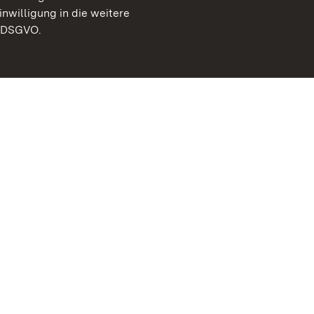
inwilligung in die weitere
) DSGVO.
Staatliche Schlösser un
Baden-Württemberg
Kontakt
FAQ
Impressum
Datenschutz
Gebärdensprache
Leichte Sprache
Erklärung zur Barrierefre
BITV-konform (geprüfte S