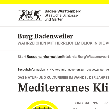
Zum Hauptinhalt springen
Burg Badenweiler
WAHRZEICHEN MIT HERRLICHEM BLICK IN DIE 
Start
Besuchsinformation
Erlebnis Burg
Wissenswert
Besuchsinformation
Aktuell:
Weitere Informationen zum ausgewählten A
DAS NATUR- UND KULTURERBE IM WANDEL DER JAHRE
Mediterranes Kl
BURG BADENWEILER