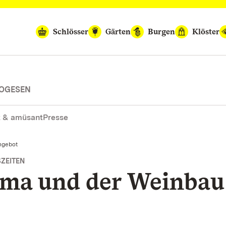
Schlösser
Gärten
Burgen
Klöster
VOGESEN
 & amüsant
Presse
ngebot
SZEITEN
ima und der Weinbau