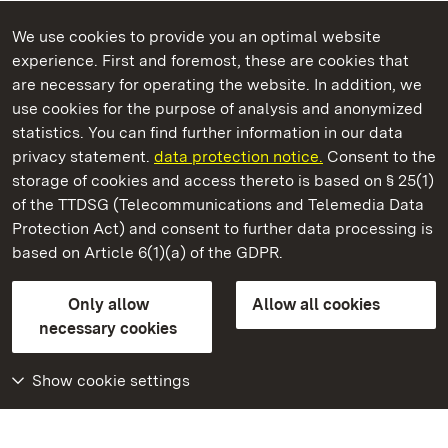
We use cookies to provide you an optimal website
experience. First and foremost, these are cookies that
are necessary for operating the website. In addition, we
use cookies for the purpose of analysis and anonymized
State Palaces and Gardens of Baden-Wuerttemberg
statistics. You can find further information in our data
privacy statement.
data protection notice.
Consent to the
storage of cookies and access thereto is based on § 25(1)
of the TTDSG (Telecommunications and Telemedia Data
Badenweiler Castle
Protection Act) and consent to further data processing is
based on Article 6(1)(a) of the GDPR.
State Palaces and Gardens of Baden-Wuerttemberg
Only allow
Allow all cookies
FAQ
Masthead
Data protection
necessary cookies
Declaration on barrier-free access
BITV-konform (geprüfte Seiten)
Show cookie settings
More