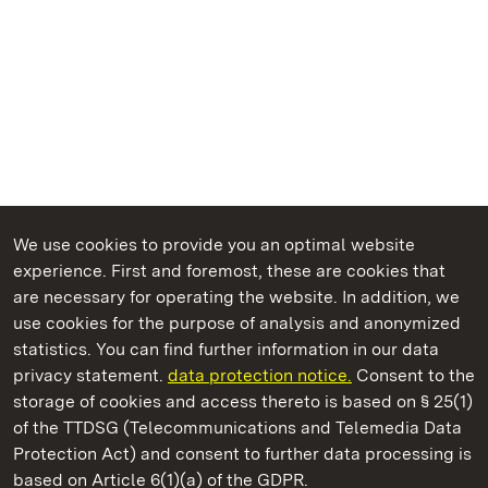
We use cookies to provide you an optimal website
experience. First and foremost, these are cookies that
are necessary for operating the website. In addition, we
use cookies for the purpose of analysis and anonymized
State Palaces and Gardens of Baden-Wuerttemberg
statistics. You can find further information in our data
privacy statement.
data protection notice.
Consent to the
storage of cookies and access thereto is based on § 25(1)
of the TTDSG (Telecommunications and Telemedia Data
Badenweiler Castle
Protection Act) and consent to further data processing is
based on Article 6(1)(a) of the GDPR.