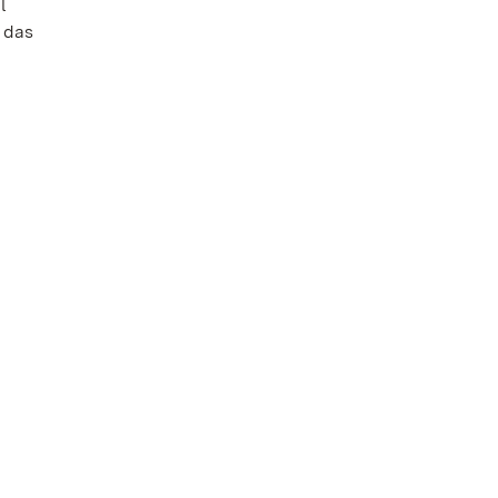
l
 das