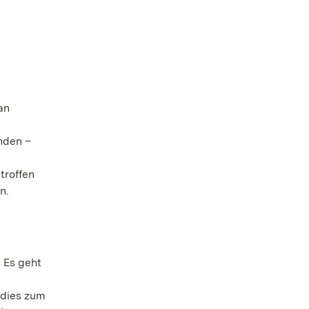
an
nden –
troffen
n.
 Es geht
 dies zum